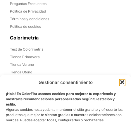
Preguntas Frecuentes
Política de Privacidad
Términos y condiciones
Política de cookies
Colorimetría
Test de Colorimetría
Tienda Primavera
Tienda Verano
Tienda Otoño
Tienda Invierno
Gestionar consentimiento
Informacion de Contacto
¡Hola! En ColorFitu usamos cookies para mejorar tu experiencia y
mostrarte recomendaciones personalizadas según tu estación y
Madrid, España
estilo.
Algunas cookies nos ayudan a mantener el sitio gratuito y ofrecerte los
Email: laura@colorfitu.com
productos que mejor te sientan gracias a nuestras colaboraciones con
marcas. Puedes aceptar todas, configurarlas o rechazarlas.
Sobre Nosotros