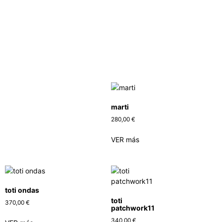
marti
280,00
€
VER más
toti ondas
toti
370,00
€
patchwork11
340,00
€