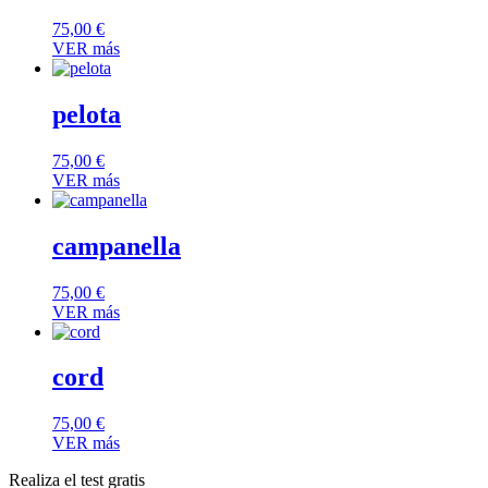
75,00
€
VER más
pelota
75,00
€
VER más
campanella
75,00
€
VER más
cord
75,00
€
VER más
Realiza el test gratis