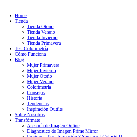
Ir
al
Home
contenido
Tienda
Tienda Otoño
Tienda Verano
Tienda Invierno
Tienda Primavera
Test Colorimetría
Cómo Funciona
Blog
Mujer Primavera
Mujer Invierno
Mujer Otoño
Mujer Verano
Colorimetría
Consejos
Historia
Tendencias
Inspiración Outfits
Sobre Nosotros
Transfórmate
Asesoría de Imagen Online
Diagnostico de Imagen Prime Mirror
Programa Transformación 8 Semanas | ColorFitU