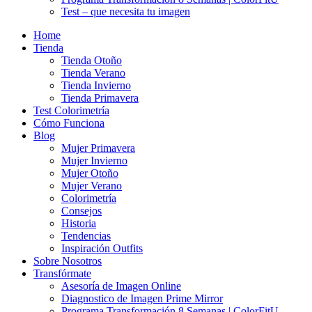
Test – que necesita tu imagen
Home
Tienda
Tienda Otoño
Tienda Verano
Tienda Invierno
Tienda Primavera
Test Colorimetría
Cómo Funciona
Blog
Mujer Primavera
Mujer Invierno
Mujer Otoño
Mujer Verano
Colorimetría
Consejos
Historia
Tendencias
Inspiración Outfits
Sobre Nosotros
Transfórmate
Asesoría de Imagen Online
Diagnostico de Imagen Prime Mirror
Programa Transformación 8 Semanas | ColorFitU