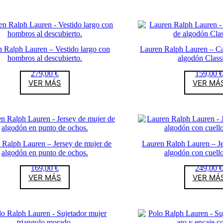
 Ralph Lauren – Vestido largo con
Lauren Ralph Lauren – Ca
hombros al descubierto.
algodón Classi
279,00
€
159,00
€
VER MÁS
VER MÁ
 Ralph Lauren – Jersey de mujer de
Lauren Ralph Lauren – Je
algodón en punto de ochos.
algodón con cuell
169,00
€
249,00
€
VER MÁS
VER MÁ