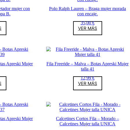
etador mujer con
Polo Ralph Lauren – Braga mujer morada
opa B.
con encaje.
35,00
€
S
VER MÁS
otas Apreski Mujer
Fila Freeride – Malva – Botas Apreski Mujer
talla 41
12,99
€
S
VER MÁS
otas Apreski Mujer
Calcetines Cortos Fila – Morado –
Calcetines Mujer talla UNICA