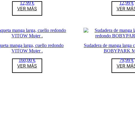
12,99
€
12,99
€
VER MÁS
VER MÁ
ueta manga larga, cuello redondo
Sudadera de manga larga c
VITOW Mujer .
BOBYPARK Muj
160,00
€
79,99
€
VER MÁS
VER MÁ