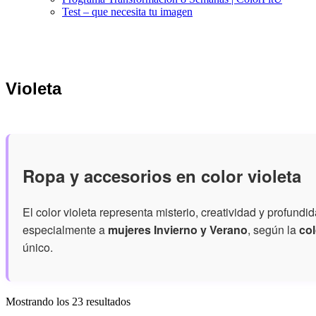
Test – que necesita tu imagen
Violeta
Ropa y accesorios en color violeta
El color violeta representa misterio, creatividad y profundi
especialmente a
mujeres Invierno y Verano
, según la
col
único.
Ordenado
Mostrando los 23 resultados
por