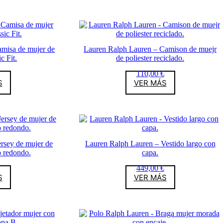
misa de mujer de
Lauren Ralph Lauren – Camison de muejr
c Fit.
de poliester reciclado.
110,00
€
S
VER MÁS
rsey de mujer de
Lauren Ralph Lauren – Vestido largo con
o redondo.
capa.
449,00
€
S
VER MÁS