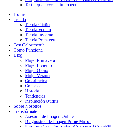
Test – que necesita tu imagen
Home
Tienda
Tienda Otoño
Tienda Verano
Tienda Invierno
Tienda Primavera
Test Colorimetría
Cómo Funciona
Blog
Mujer Primavera
Mujer Invierno
Mujer Otoño
Mujer Verano
Colorimetría
Consejos
Historia
Tendencias
Inspiración Outfits
Sobre Nosotros
Transfórmate
Asesoría de Imagen Online
Diagnostico de Imagen Prime Mirror
Programa Transformación 8 Semanas | ColorFitU