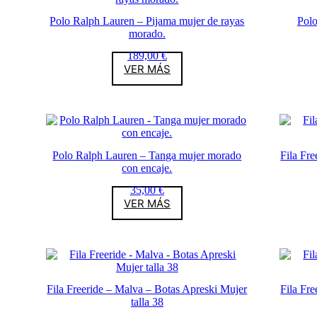
Polo Ralph Lauren – Pijama mujer de rayas
Polo
morado.
189,00
€
VER MÁS
Polo Ralph Lauren – Tanga mujer morado
Fila Fr
con encaje.
35,00
€
VER MÁS
Fila Freeride – Malva – Botas Apreski Mujer
Fila Fr
talla 38