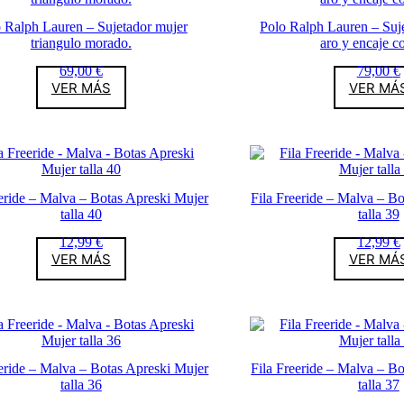
 Ralph Lauren – Sujetador mujer
Polo Ralph Lauren – Suj
triangulo morado.
aro y encaje c
69,00
€
79,00
€
VER MÁS
VER MÁ
eeride – Malva – Botas Apreski Mujer
Fila Freeride – Malva – B
talla 40
talla 39
12,99
€
12,99
€
VER MÁS
VER MÁ
eeride – Malva – Botas Apreski Mujer
Fila Freeride – Malva – B
talla 36
talla 37