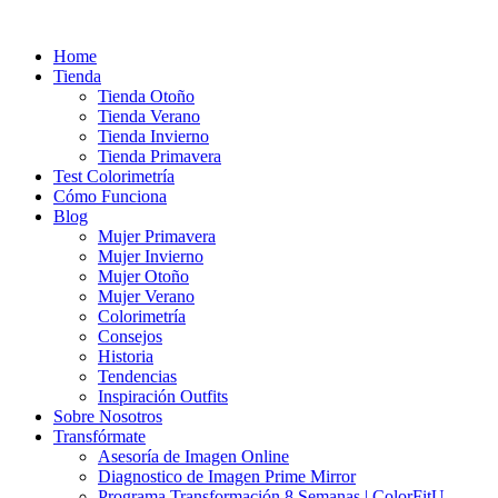
Ir
al
Home
contenido
Tienda
Tienda Otoño
Tienda Verano
Tienda Invierno
Tienda Primavera
Test Colorimetría
Cómo Funciona
Blog
Mujer Primavera
Mujer Invierno
Mujer Otoño
Mujer Verano
Colorimetría
Consejos
Historia
Tendencias
Inspiración Outfits
Sobre Nosotros
Transfórmate
Asesoría de Imagen Online
Diagnostico de Imagen Prime Mirror
Programa Transformación 8 Semanas | ColorFitU