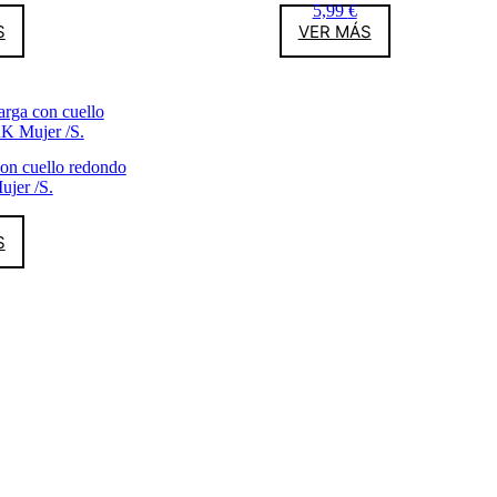
5,99
€
S
VER MÁS
on cuello redondo
er /S.
S