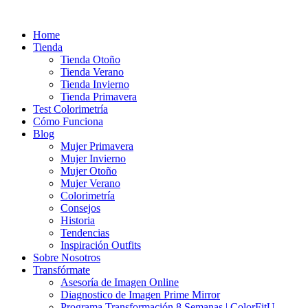
Ir
al
Home
contenido
Tienda
Tienda Otoño
Tienda Verano
Tienda Invierno
Tienda Primavera
Test Colorimetría
Cómo Funciona
Blog
Mujer Primavera
Mujer Invierno
Mujer Otoño
Mujer Verano
Colorimetría
Consejos
Historia
Tendencias
Inspiración Outfits
Sobre Nosotros
Transfórmate
Asesoría de Imagen Online
Diagnostico de Imagen Prime Mirror
Programa Transformación 8 Semanas | ColorFitU