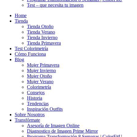
Test – que necesita tu imagen
Home
Tienda
Tienda Otoño
Tienda Verano
Tienda Invierno
Tienda Primavera
Test Colorimetría
Cómo Funciona
Blog
Mujer Primavera
Mujer Invierno
Mujer Otoño
Mujer Verano
Colorimetría
Consejos
Historia
Tendencias
Inspiración Outfits
Sobre Nosotros
Transfórmate
Asesoría de Imagen Online
Diagnostico de Imagen Prime Mirror
Programa Transformación 8 Semanas | ColorFitU