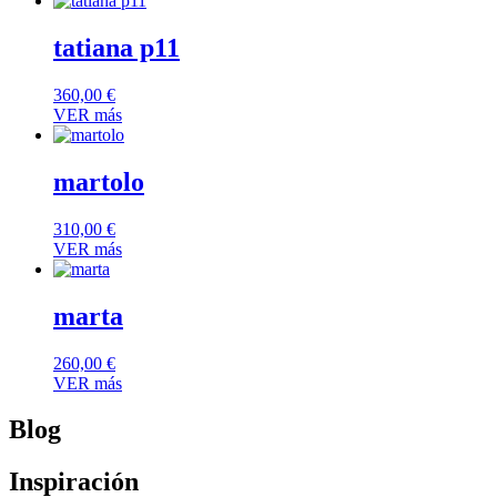
tatiana p11
360,00
€
VER más
martolo
310,00
€
VER más
marta
260,00
€
VER más
Asesora de Imagen
Blog
Asesora de Imagen
Consejos
Asesora de
Inspiración
Las 15 preguntas que
imagen online:
Colorimetría