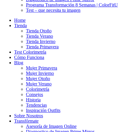
Programa Transformación 8 Semanas | ColorFitU
Test – que necesita tu imagen
Home
Tienda
Tienda Otoño
Tienda Verano
Tienda Invierno
Tienda Primavera
Test Colorimetría
Cómo Funciona
Blog
Mujer Primavera
Mujer Invierno
Mujer Otoño
Mujer Verano
Colorimetría
Consejos
Historia
Tendencias
Inspiración Outfits
Sobre Nosotros
Transfórmate
Asesoría de Imagen Online
Diagnostico de Imagen Prime Mirror