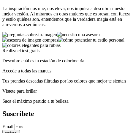
Asesora de Imagen
Asesora de Imagen
todas las mujeres se
qué es, qué
La inspiración nos une, nos eleva, nos impulsa a descubrir nuestra
hacen sobre su imagen
incluye y cómo
Colores elegantes para
mejor versión. Al mirarnos en otras mujeres que expresan con fuerza
Asesora de imagen
10 trucos para potenciar tu
(y casi nunca
saber si la
y estilo quiénes son, entendemos que la verdadera magia está en
rubias: cuáles te
online: cómo cambia tu
estilo personal y sentirte
verbalizan)
necesitas
atrevernos a ser únicas.
favorecen según tu
forma de comprar ropa
más segura
colorimetría
Realiza el test gratis
Descubre cuál es tu estación de colorimetría
Accede a todas las marcas
Tus prendas deseadas filtradas por los colores que mejor te sientan
Vístete para brillar
Saca el máximo partido a tu belleza
Suscríbete
Email