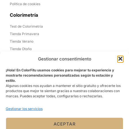
Política de cookies
Colorimetría
Test de Colorimetría
Tienda Primavera
Tienda Verano
Tienda Otoño
Tienda Invierno
Gestionar consentimiento
Informacion de Contacto
¡Hola! En ColorFitu usamos cookies para mejorar tu experiencia y
mostrarte recomendaciones personalizadas según tu estación y
Madrid, España
estilo.
Algunas cookies nos ayudan a mantener el sitio gratuito y ofrecerte los
Email: laura@colorfitu.com
productos que mejor te sientan gracias a nuestras colaboraciones con
marcas. Puedes aceptar todas, configurarlas o rechazarlas.
Sobre Nosotros
Gestionar los servicios
La tienda que mejor te conoce. Ofreciéndo una experiencia
personalizada
ACEPTAR