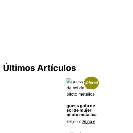
silueta!!
En solo 20 min tu diagnóstico
¡COMPRAR AHORA!
Últimos Artículos
¡Oferta!
guess gafa de
sol de mujer
piloto metalica
125,00
€
75,00
€