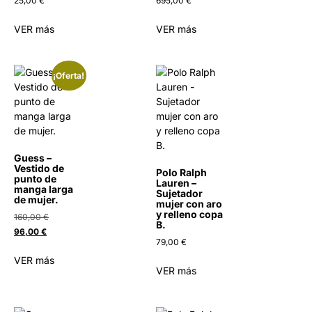
25,00
€
695,00
€
VER más
VER más
¡Oferta!
Guess –
Vestido de
Polo Ralph
punto de
Lauren –
manga larga
Sujetador
de mujer.
mujer con aro
y relleno copa
160,00
€
B.
96,00
€
79,00
€
VER más
VER más