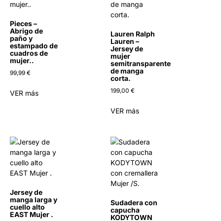
Pieces –
Abrigo de
Lauren Ralph
paño y
Lauren –
estampado de
Jersey de
cuadros de
mujer
mujer..
semitransparente
de manga
99,99
€
corta.
199,00
€
VER más
VER más
Jersey de
manga larga y
Sudadera con
cuello alto
capucha
EAST Mujer .
KODYTOWN