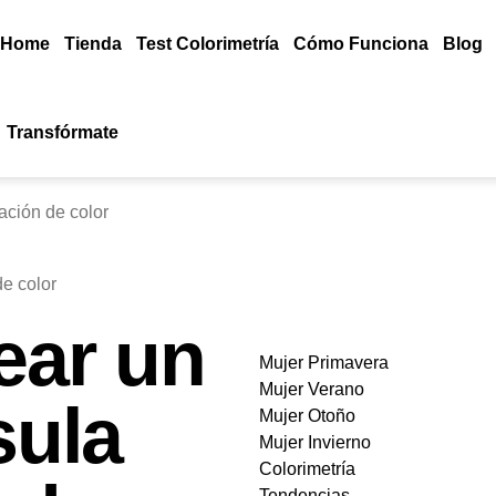
Home
Tienda
Test Colorimetría
Cómo Funciona
Blog
Transfórmate
ación de color
ear un
Mujer Primavera
Mujer Verano
sula
Mujer Otoño
Mujer Invierno
Colorimetría
Tendencias