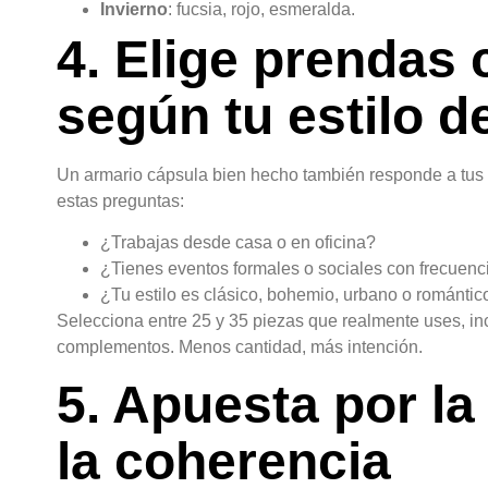
Invierno
: fucsia, rojo, esmeralda.
4. Elige prendas 
según tu estilo d
Un armario cápsula bien hecho también responde a tus 
estas preguntas:
¿Trabajas desde casa o en oficina?
¿Tienes eventos formales o sociales con frecuenc
¿Tu estilo es clásico, bohemio, urbano o romántic
Selecciona entre 25 y 35 piezas que realmente uses, i
complementos. Menos cantidad, más intención.
5. Apuesta por la
la coherencia