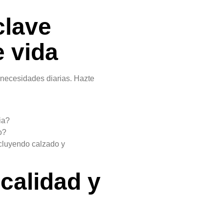
clave
e vida
necesidades diarias. Hazte
ia?
o?
ncluyendo calzado y
 calidad y