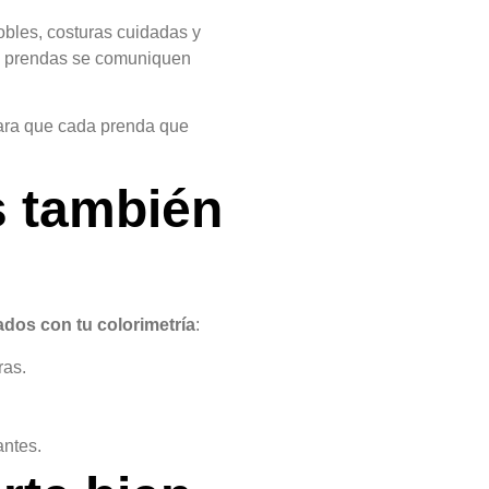
nobles, costuras cuidadas y
as prendas se comuniquen
ra que cada prenda que
s también
dos con tu colorimetría
:
ras.
antes.