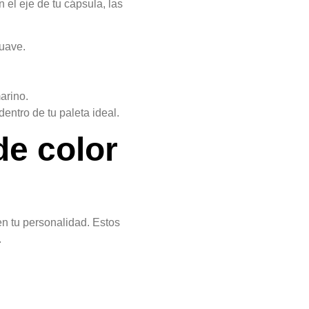
 el eje de tu cápsula, las
suave.
marino.
entro de tu paleta ideal.
de color
n tu personalidad. Estos
.