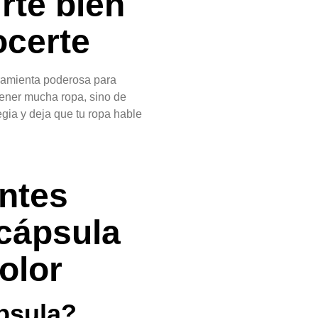
rte bien
ocerte
ramienta poderosa para
 tener mucha ropa, sino de
egia y deja que tu ropa hable
ntes
 cápsula
olor
psula?