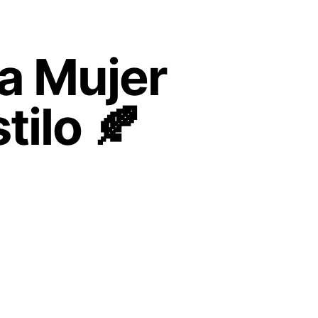
na Mujer
tilo 🍂