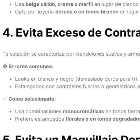
Usa
beige cálido, crema o marfil
en lugar de blanco 
Opta por joyería
dorada o en tonos bronce
en lugar 
4. Evita Exceso de Contr
Tu estación se caracteriza por transiciones suaves y arm
🚫
Errores comunes:
Looks en blanco y negro (demasiado duros para ti).
Estampados con contrastes fuertes o geométricos a
✅
Cómo solucionarlo:
Usa combinaciones
monocromáticas
en tonos tierra
Prefiere estampados
florales o en tonos degradado
5. Evita un Maquillaje D