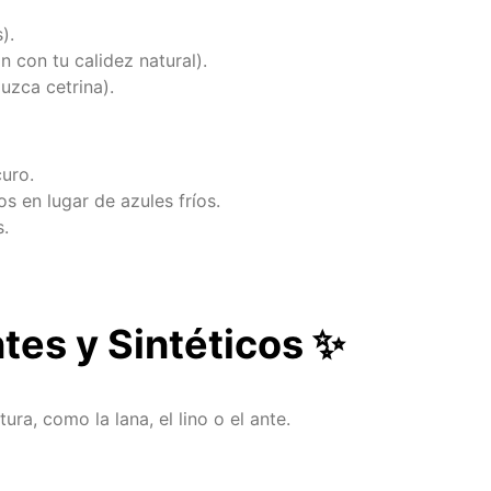
).
 con tu calidez natural).
luzca cetrina).
uro.
 en lugar de azules fríos.
s.
ntes y Sintéticos
✨
ra, como la lana, el lino o el ante.