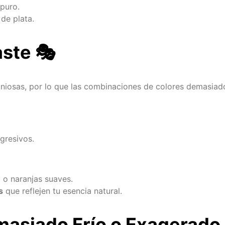
puro.
de plata.
aste
🎭
oniosas, por lo que las combinaciones de colores demasiado
gresivos.
 o naranjas suaves.
s
que reflejen tu esencia natural.
emasiado Frío o Exagerado