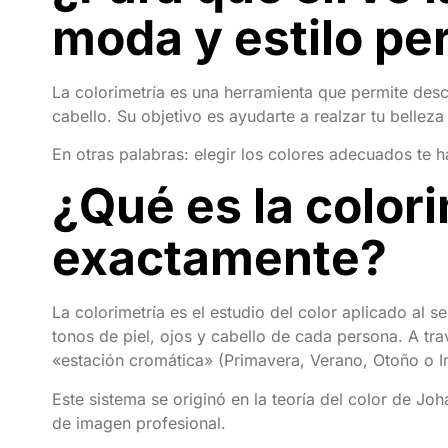
moda y estilo pe
La colorimetría es una herramienta que permite desc
cabello. Su objetivo es ayudarte a realzar tu bellez
En otras palabras: elegir los colores adecuados te 
¿Qué es la color
exactamente?
La colorimetría es el estudio del color aplicado al 
tonos de piel, ojos y cabello de cada persona. A tra
«estación cromática» (Primavera, Verano, Otoño o In
Este sistema se originó en la teoría del color de Jo
de imagen profesional.