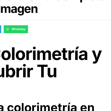
 Imagen
WhatsApp
olorimetría y
brir Tu
a colorimetría en