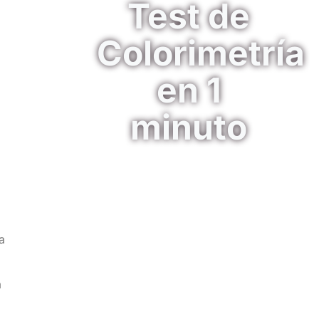
Test de
Colorimetría
en 1
minuto
¡Es Gratis!... Estás a un paso de
a
tu mejor versión
TEST DE COLORIMETRÍA
a