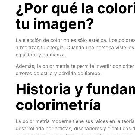
¿Por qué la colo
tu imagen?
La elección de color no es sólo estética. Los colore
armonizan tu energía. Cuando una persona viste los
equilibrio y confianza.
Además, la colorimetría te permite invertir con crit
errores de estilo y pérdida de tiempo.
Historia y funda
colorimetría
La colorimetría moderna tiene sus raíces en la teor
desarrollada por artistas, diseñadores y científicos