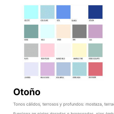
Otoño
Tonos cálidos, terrosos y profundos: mostaza, terra
Funciona en pieles doradas o bronceadas, ojos ámba