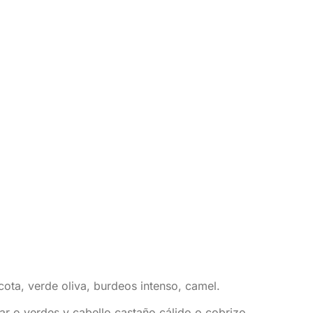
cota, verde oliva, burdeos intenso, camel.
r o verdes y cabello castaño cálido o cobrizo.