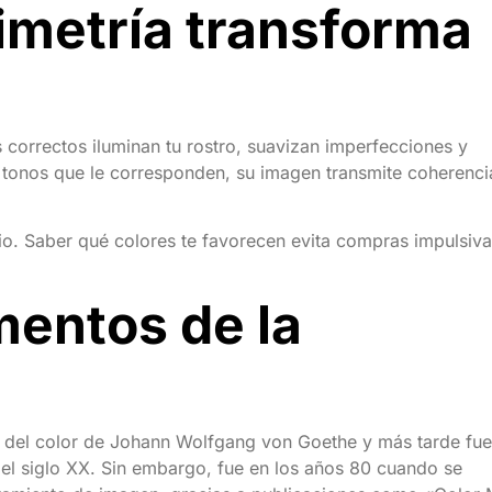
rimetría transforma
s correctos iluminan tu rostro, suavizan imperfecciones y
 tonos que le corresponden, su imagen transmite coherenci
erio. Saber qué colores te favorecen evita compras impulsiva
mentos de la
ía del color de Johann Wolfgang von Goethe y más tarde fue
 del siglo XX. Sin embargo, fue en los años 80 cuando se