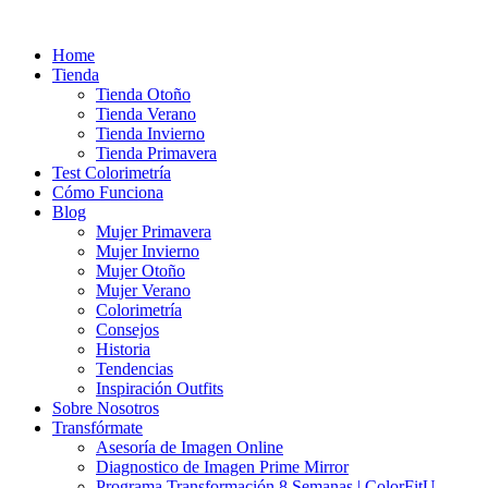
Ir
al
Home
contenido
Tienda
Tienda Otoño
Tienda Verano
Tienda Invierno
Tienda Primavera
Test Colorimetría
Cómo Funciona
Blog
Mujer Primavera
Mujer Invierno
Mujer Otoño
Mujer Verano
Colorimetría
Consejos
Historia
Tendencias
Inspiración Outfits
Sobre Nosotros
Transfórmate
Asesoría de Imagen Online
Diagnostico de Imagen Prime Mirror
Programa Transformación 8 Semanas | ColorFitU