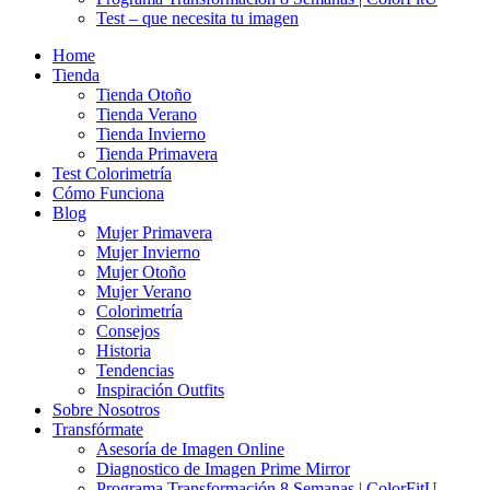
Test – que necesita tu imagen
Home
Tienda
Tienda Otoño
Tienda Verano
Tienda Invierno
Tienda Primavera
Test Colorimetría
Cómo Funciona
Blog
Mujer Primavera
Mujer Invierno
Mujer Otoño
Mujer Verano
Colorimetría
Consejos
Historia
Tendencias
Inspiración Outfits
Sobre Nosotros
Transfórmate
Asesoría de Imagen Online
Diagnostico de Imagen Prime Mirror
Programa Transformación 8 Semanas | ColorFitU