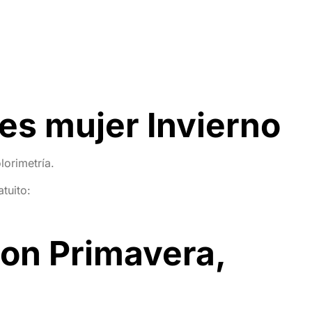
es mujer Invierno
lorimetría.
tuito:
con Primavera,