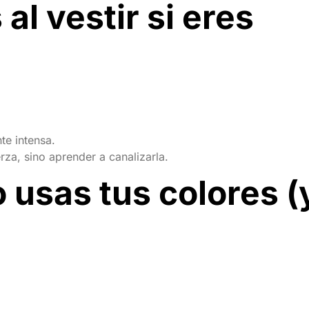
l vestir si eres
te intensa.
za, sino aprender a canalizarla.
usas tus colores (