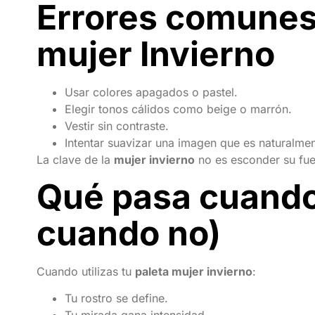
Errores comunes a
mujer Invierno
Usar colores apagados o pastel.
Elegir tonos cálidos como beige o marrón.
Vestir sin contraste.
Intentar suavizar una imagen que es naturalmen
La clave de la
mujer invierno
no es esconder su fuer
Qué pasa cuando 
cuando no)
Cuando utilizas tu
paleta mujer invierno
:
Tu rostro se define.
Tu mirada gana intensidad.