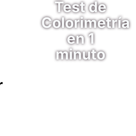
Test de
Colorimetría
en 1
minuto
r
¡Es Gratis!... Estás a un paso de
tu mejor versión
TEST DE COLORIMETRÍA