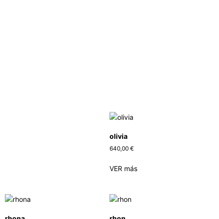
olivia
640,00
€
VER más
rhona
rhon