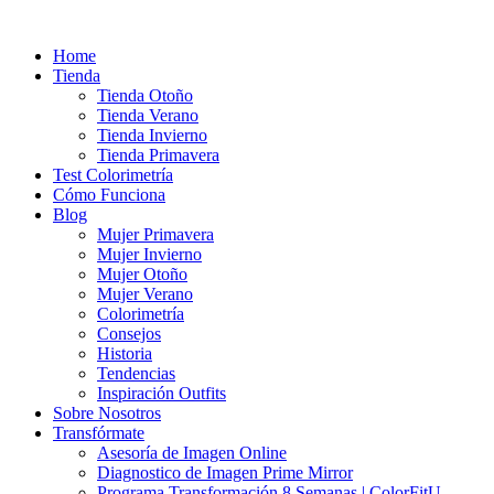
Ir
al
Home
contenido
Tienda
Tienda Otoño
Tienda Verano
Tienda Invierno
Tienda Primavera
Test Colorimetría
Cómo Funciona
Blog
Mujer Primavera
Mujer Invierno
Mujer Otoño
Mujer Verano
Colorimetría
Consejos
Historia
Tendencias
Inspiración Outfits
Sobre Nosotros
Transfórmate
Asesoría de Imagen Online
Diagnostico de Imagen Prime Mirror
Programa Transformación 8 Semanas | ColorFitU