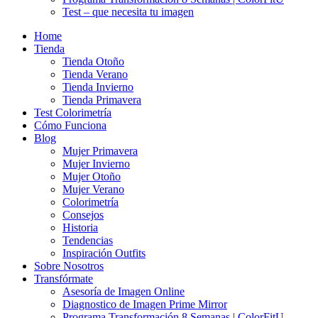
Test – que necesita tu imagen
Home
Tienda
Tienda Otoño
Tienda Verano
Tienda Invierno
Tienda Primavera
Test Colorimetría
Cómo Funciona
Blog
Mujer Primavera
Mujer Invierno
Mujer Otoño
Mujer Verano
Colorimetría
Consejos
Historia
Tendencias
Inspiración Outfits
Sobre Nosotros
Transfórmate
Asesoría de Imagen Online
Diagnostico de Imagen Prime Mirror
Programa Transformación 8 Semanas | ColorFitU