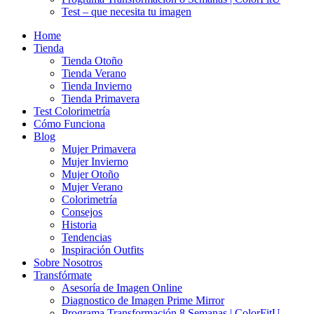
Test – que necesita tu imagen
Home
Tienda
Tienda Otoño
Tienda Verano
Tienda Invierno
Tienda Primavera
Test Colorimetría
Cómo Funciona
Blog
Mujer Primavera
Mujer Invierno
Mujer Otoño
Mujer Verano
Colorimetría
Consejos
Historia
Tendencias
Inspiración Outfits
Sobre Nosotros
Transfórmate
Asesoría de Imagen Online
Diagnostico de Imagen Prime Mirror
Programa Transformación 8 Semanas | ColorFitU