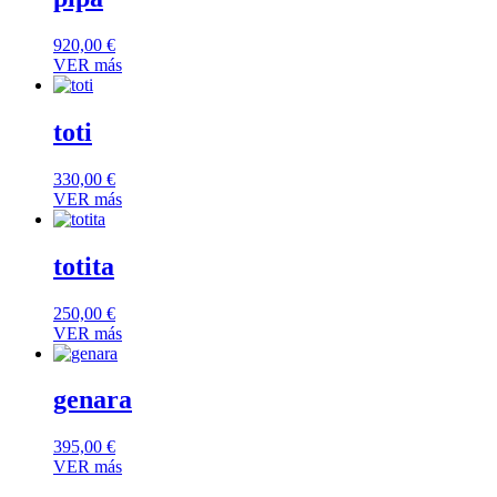
920,00
€
VER más
toti
330,00
€
VER más
totita
250,00
€
VER más
genara
395,00
€
VER más