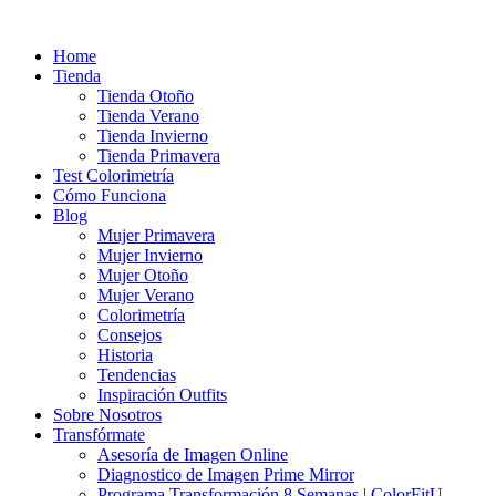
Ir
al
Home
contenido
Tienda
Tienda Otoño
Tienda Verano
Tienda Invierno
Tienda Primavera
Test Colorimetría
Cómo Funciona
Blog
Mujer Primavera
Mujer Invierno
Mujer Otoño
Mujer Verano
Colorimetría
Consejos
Historia
Tendencias
Inspiración Outfits
Sobre Nosotros
Transfórmate
Asesoría de Imagen Online
Diagnostico de Imagen Prime Mirror
Programa Transformación 8 Semanas | ColorFitU