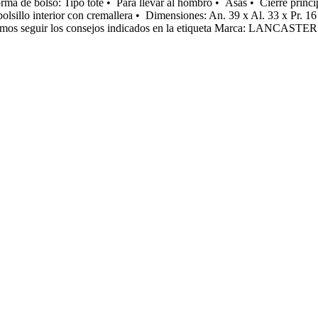
Forma de bolso: Tipo tote • Para llevar al hombro • Asas • Cierre princi
1 bolsillo interior con cremallera • Dimensiones: An. 39 x Al. 33 x Pr
mos seguir los consejos indicados en la etiqueta Marca: LANCASTER. Ma