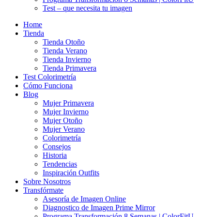
Test – que necesita tu imagen
Home
Tienda
Tienda Otoño
Tienda Verano
Tienda Invierno
Tienda Primavera
Test Colorimetría
Cómo Funciona
Blog
Mujer Primavera
Mujer Invierno
Mujer Otoño
Mujer Verano
Colorimetría
Consejos
Historia
Tendencias
Inspiración Outfits
Sobre Nosotros
Transfórmate
Asesoría de Imagen Online
Diagnostico de Imagen Prime Mirror
Programa Transformación 8 Semanas | ColorFitU