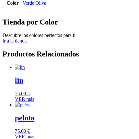
Color
Verde Oliva
Tienda por Color
Descubre los colores perfectos para ti
Ir a la tienda
Productos Relacionados
lin
75,00
€
VER más
pelota
75,00
€
VER más