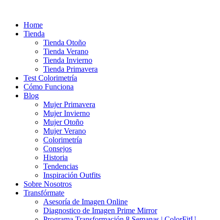
Ir
al
Home
contenido
Tienda
Tienda Otoño
Tienda Verano
Tienda Invierno
Tienda Primavera
Test Colorimetría
Cómo Funciona
Blog
Mujer Primavera
Mujer Invierno
Mujer Otoño
Mujer Verano
Colorimetría
Consejos
Historia
Tendencias
Inspiración Outfits
Sobre Nosotros
Transfórmate
Asesoría de Imagen Online
Diagnostico de Imagen Prime Mirror
Programa Transformación 8 Semanas | ColorFitU