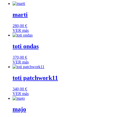
marti
280,00
€
VER más
toti ondas
370,00
€
VER más
toti patchwork11
340,00
€
VER más
majo