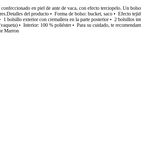
nfeccionado en piel de ante de vaca, con efecto terciopelo. Un bolso 
riores.Detalles del producto • Forma de bolso: bucket, saco • Efecto te
1 bolsillo exterior con cremallera en la parte posterior • 2 bolsillos i
(vaqueta) • Interior: 100 % poliéster • Para su cuidado, te recomen
or Marron