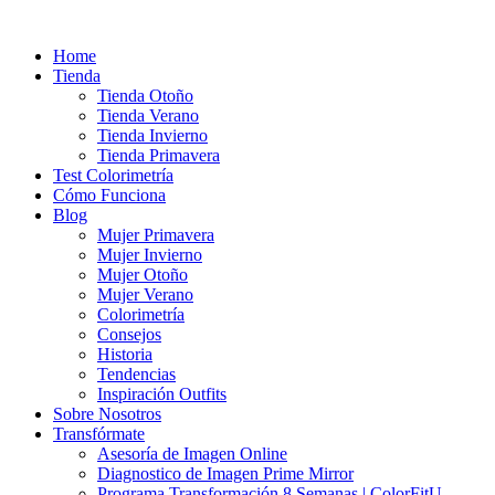
Ir
al
Home
contenido
Tienda
Tienda Otoño
Tienda Verano
Tienda Invierno
Tienda Primavera
Test Colorimetría
Cómo Funciona
Blog
Mujer Primavera
Mujer Invierno
Mujer Otoño
Mujer Verano
Colorimetría
Consejos
Historia
Tendencias
Inspiración Outfits
Sobre Nosotros
Transfórmate
Asesoría de Imagen Online
Diagnostico de Imagen Prime Mirror
Programa Transformación 8 Semanas | ColorFitU