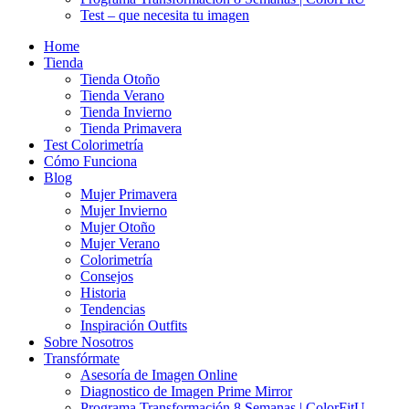
Test – que necesita tu imagen
Home
Tienda
Tienda Otoño
Tienda Verano
Tienda Invierno
Tienda Primavera
Test Colorimetría
Cómo Funciona
Blog
Mujer Primavera
Mujer Invierno
Mujer Otoño
Mujer Verano
Colorimetría
Consejos
Historia
Tendencias
Inspiración Outfits
Sobre Nosotros
Transfórmate
Asesoría de Imagen Online
Diagnostico de Imagen Prime Mirror
Programa Transformación 8 Semanas | ColorFitU