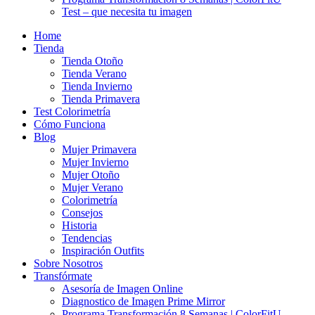
Test – que necesita tu imagen
Home
Tienda
Tienda Otoño
Tienda Verano
Tienda Invierno
Tienda Primavera
Test Colorimetría
Cómo Funciona
Blog
Mujer Primavera
Mujer Invierno
Mujer Otoño
Mujer Verano
Colorimetría
Consejos
Historia
Tendencias
Inspiración Outfits
Sobre Nosotros
Transfórmate
Asesoría de Imagen Online
Diagnostico de Imagen Prime Mirror
Programa Transformación 8 Semanas | ColorFitU