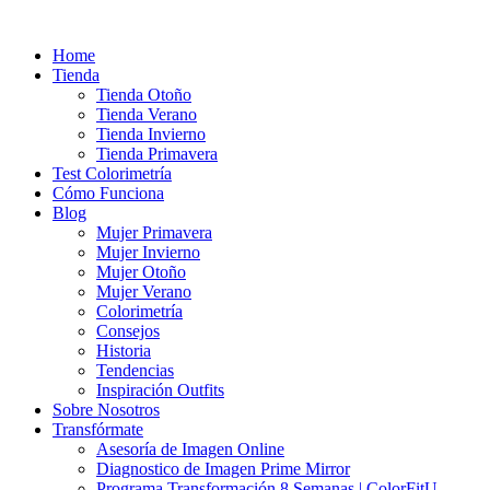
Ir
al
Home
contenido
Tienda
Tienda Otoño
Tienda Verano
Tienda Invierno
Tienda Primavera
Test Colorimetría
Cómo Funciona
Blog
Mujer Primavera
Mujer Invierno
Mujer Otoño
Mujer Verano
Colorimetría
Consejos
Historia
Tendencias
Inspiración Outfits
Sobre Nosotros
Transfórmate
Asesoría de Imagen Online
Diagnostico de Imagen Prime Mirror
Programa Transformación 8 Semanas | ColorFitU