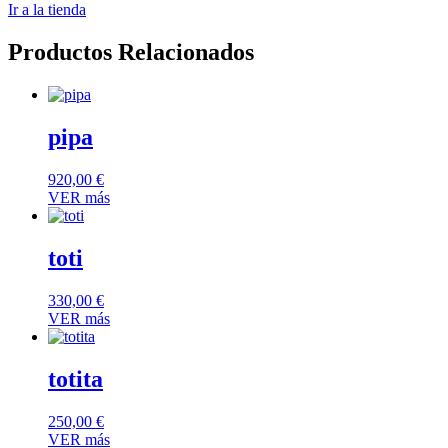
Ir a la tienda
Productos Relacionados
pipa
920,00
€
VER más
toti
330,00
€
VER más
totita
250,00
€
VER más