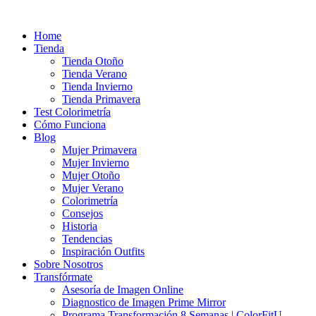
Ir
al
Home
contenido
Tienda
Tienda Otoño
Tienda Verano
Tienda Invierno
Tienda Primavera
Test Colorimetría
Cómo Funciona
Blog
Mujer Primavera
Mujer Invierno
Mujer Otoño
Mujer Verano
Colorimetría
Consejos
Historia
Tendencias
Inspiración Outfits
Sobre Nosotros
Transfórmate
Asesoría de Imagen Online
Diagnostico de Imagen Prime Mirror
Programa Transformación 8 Semanas | ColorFitU