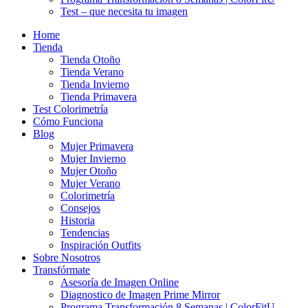
Test – que necesita tu imagen
Home
Tienda
Tienda Otoño
Tienda Verano
Tienda Invierno
Tienda Primavera
Test Colorimetría
Cómo Funciona
Blog
Mujer Primavera
Mujer Invierno
Mujer Otoño
Mujer Verano
Colorimetría
Consejos
Historia
Tendencias
Inspiración Outfits
Sobre Nosotros
Transfórmate
Asesoría de Imagen Online
Diagnostico de Imagen Prime Mirror
Programa Transformación 8 Semanas | ColorFitU