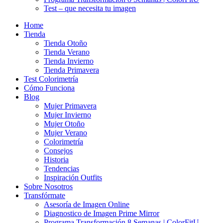
Test – que necesita tu imagen
Home
Tienda
Tienda Otoño
Tienda Verano
Tienda Invierno
Tienda Primavera
Test Colorimetría
Cómo Funciona
Blog
Mujer Primavera
Mujer Invierno
Mujer Otoño
Mujer Verano
Colorimetría
Consejos
Historia
Tendencias
Inspiración Outfits
Sobre Nosotros
Transfórmate
Asesoría de Imagen Online
Diagnostico de Imagen Prime Mirror
Programa Transformación 8 Semanas | ColorFitU