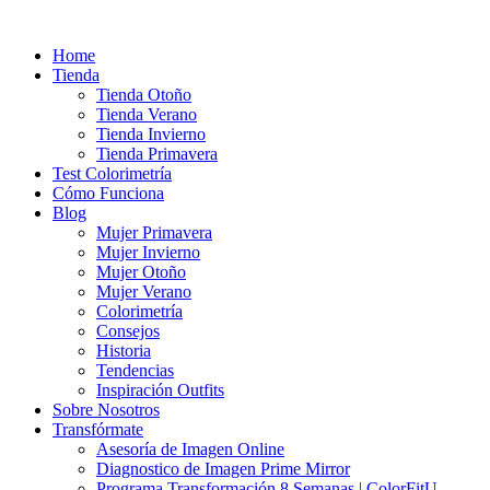
Ir
al
Home
contenido
Tienda
Tienda Otoño
Tienda Verano
Tienda Invierno
Tienda Primavera
Test Colorimetría
Cómo Funciona
Blog
Mujer Primavera
Mujer Invierno
Mujer Otoño
Mujer Verano
Colorimetría
Consejos
Historia
Tendencias
Inspiración Outfits
Sobre Nosotros
Transfórmate
Asesoría de Imagen Online
Diagnostico de Imagen Prime Mirror
Programa Transformación 8 Semanas | ColorFitU