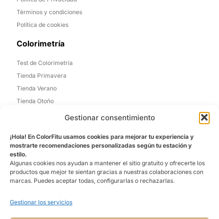
Términos y condiciones
Política de cookies
Colorimetría
Test de Colorimetría
Tienda Primavera
Tienda Verano
Tienda Otoño
Tienda Invierno
Gestionar consentimiento
Informacion de Contacto
¡Hola! En ColorFitu usamos cookies para mejorar tu experiencia y
mostrarte recomendaciones personalizadas según tu estación y
Madrid, España
estilo.
Algunas cookies nos ayudan a mantener el sitio gratuito y ofrecerte los
Email: laura@colorfitu.com
productos que mejor te sientan gracias a nuestras colaboraciones con
marcas. Puedes aceptar todas, configurarlas o rechazarlas.
Sobre Nosotros
Gestionar los servicios
La tienda que mejor te conoce. Ofreciéndo una experiencia
personalizada