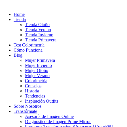
Ir
al
Home
contenido
Tienda
Tienda Otoño
Tienda Verano
Tienda Invierno
Tienda Primavera
Test Colorimetría
Cómo Funciona
Blog
Mujer Primavera
Mujer Invierno
Mujer Otoño
Mujer Verano
Colorimetría
Consejos
Historia
Tendencias
Inspiración Outfits
Sobre Nosotros
Transfórmate
Asesoría de Imagen Online
Diagnostico de Imagen Prime Mirror
Programa Transformación 8 Semanas | ColorFitU