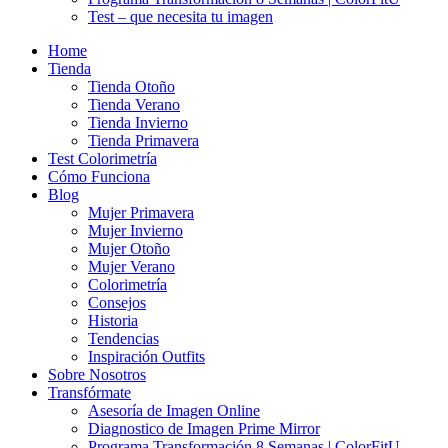
Test – que necesita tu imagen
Home
Tienda
Tienda Otoño
Tienda Verano
Tienda Invierno
Tienda Primavera
Test Colorimetría
Cómo Funciona
Blog
Mujer Primavera
Mujer Invierno
Mujer Otoño
Mujer Verano
Colorimetría
Consejos
Historia
Tendencias
Inspiración Outfits
Sobre Nosotros
Transfórmate
Asesoría de Imagen Online
Diagnostico de Imagen Prime Mirror
Programa Transformación 8 Semanas | ColorFitU