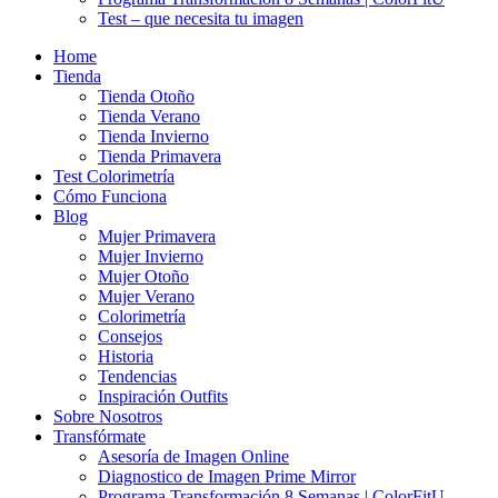
Test – que necesita tu imagen
Home
Tienda
Tienda Otoño
Tienda Verano
Tienda Invierno
Tienda Primavera
Test Colorimetría
Cómo Funciona
Blog
Mujer Primavera
Mujer Invierno
Mujer Otoño
Mujer Verano
Colorimetría
Consejos
Historia
Tendencias
Inspiración Outfits
Sobre Nosotros
Transfórmate
Asesoría de Imagen Online
Diagnostico de Imagen Prime Mirror
Programa Transformación 8 Semanas | ColorFitU