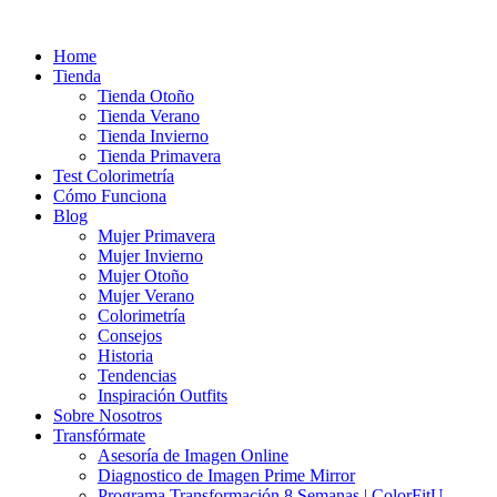
Ir
al
Home
contenido
Tienda
Tienda Otoño
Tienda Verano
Tienda Invierno
Tienda Primavera
Test Colorimetría
Cómo Funciona
Blog
Mujer Primavera
Mujer Invierno
Mujer Otoño
Mujer Verano
Colorimetría
Consejos
Historia
Tendencias
Inspiración Outfits
Sobre Nosotros
Transfórmate
Asesoría de Imagen Online
Diagnostico de Imagen Prime Mirror
Programa Transformación 8 Semanas | ColorFitU