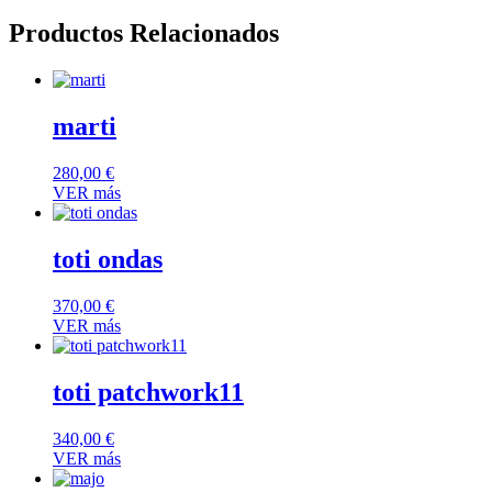
Productos Relacionados
marti
280,00
€
VER más
toti ondas
370,00
€
VER más
toti patchwork11
340,00
€
VER más