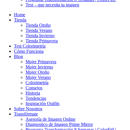
Test – que necesita tu imagen
Home
Tienda
Tienda Otoño
Tienda Verano
Tienda Invierno
Tienda Primavera
Test Colorimetría
Cómo Funciona
Blog
Mujer Primavera
Mujer Invierno
Mujer Otoño
Mujer Verano
Colorimetría
Consejos
Historia
Tendencias
Inspiración Outfits
Sobre Nosotros
Transfórmate
Asesoría de Imagen Online
Diagnostico de Imagen Prime Mirror
Programa Transformación 8 Semanas | ColorFitU