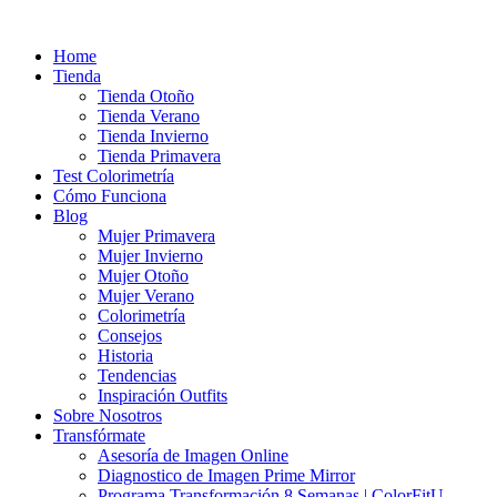
Ir
al
Home
contenido
Tienda
Tienda Otoño
Tienda Verano
Tienda Invierno
Tienda Primavera
Test Colorimetría
Cómo Funciona
Blog
Mujer Primavera
Mujer Invierno
Mujer Otoño
Mujer Verano
Colorimetría
Consejos
Historia
Tendencias
Inspiración Outfits
Sobre Nosotros
Transfórmate
Asesoría de Imagen Online
Diagnostico de Imagen Prime Mirror
Programa Transformación 8 Semanas | ColorFitU