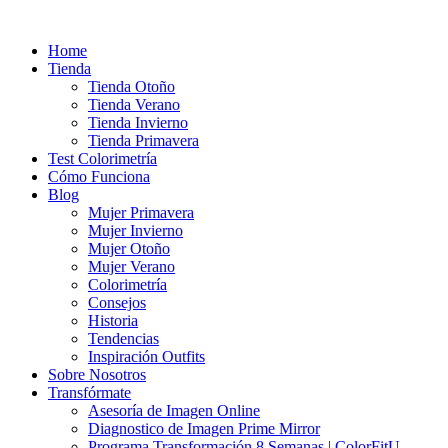
Ir
al
Home
contenido
Tienda
Tienda Otoño
Tienda Verano
Tienda Invierno
Tienda Primavera
Test Colorimetría
Cómo Funciona
Blog
Mujer Primavera
Mujer Invierno
Mujer Otoño
Mujer Verano
Colorimetría
Consejos
Historia
Tendencias
Inspiración Outfits
Sobre Nosotros
Transfórmate
Asesoría de Imagen Online
Diagnostico de Imagen Prime Mirror
Programa Transformación 8 Semanas | ColorFitU