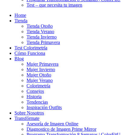
Test – que necesita tu imagen
Home
Tienda
Tienda Otoño
Tienda Verano
Tienda Invierno
Tienda Primavera
Test Colorimetría
Cómo Funciona
Blog
Mujer Primavera
Mujer Invierno
Mujer Otoño
Mujer Verano
Colorimetría
Consejos
Historia
Tendencias
Inspiración Outfits
Sobre Nosotros
Transfórmate
Asesoría de Imagen Online
Diagnostico de Imagen Prime Mirror
Programa Transformación 8 Semanas | ColorFitU