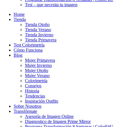
Test – que necesita tu imagen
Home
Tienda
Tienda Otoño
Tienda Verano
Tienda Invierno
Tienda Primavera
Test Colorimetría
Cómo Funciona
Blog
Mujer Primavera
Mujer Invierno
Mujer Otoño
Mujer Verano
Colorimetría
Consejos
Historia
Tendencias
Inspiración Outfits
Sobre Nosotros
Transfórmate
Asesoría de Imagen Online
Diagnostico de Imagen Prime Mirror
Programa Transformación 8 Semanas | ColorFitU