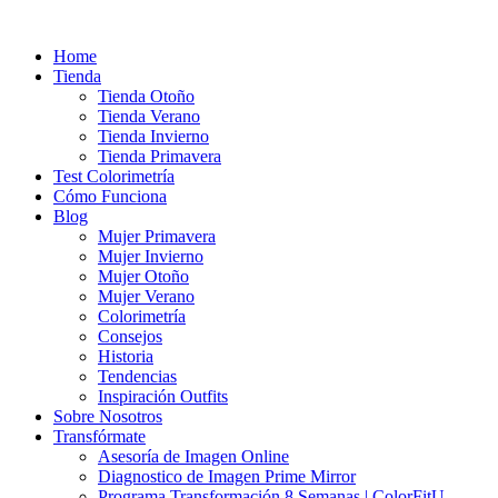
Ir
al
Home
contenido
Tienda
Tienda Otoño
Tienda Verano
Tienda Invierno
Tienda Primavera
Test Colorimetría
Cómo Funciona
Blog
Mujer Primavera
Mujer Invierno
Mujer Otoño
Mujer Verano
Colorimetría
Consejos
Historia
Tendencias
Inspiración Outfits
Sobre Nosotros
Transfórmate
Asesoría de Imagen Online
Diagnostico de Imagen Prime Mirror
Programa Transformación 8 Semanas | ColorFitU