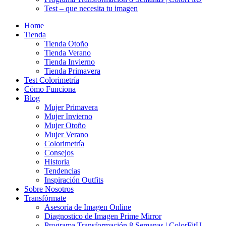
Test – que necesita tu imagen
Home
Tienda
Tienda Otoño
Tienda Verano
Tienda Invierno
Tienda Primavera
Test Colorimetría
Cómo Funciona
Blog
Mujer Primavera
Mujer Invierno
Mujer Otoño
Mujer Verano
Colorimetría
Consejos
Historia
Tendencias
Inspiración Outfits
Sobre Nosotros
Transfórmate
Asesoría de Imagen Online
Diagnostico de Imagen Prime Mirror
Programa Transformación 8 Semanas | ColorFitU