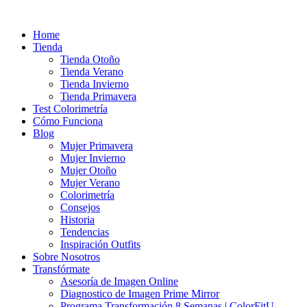
Ir
al
Home
contenido
Tienda
Tienda Otoño
Tienda Verano
Tienda Invierno
Tienda Primavera
Test Colorimetría
Cómo Funciona
Blog
Mujer Primavera
Mujer Invierno
Mujer Otoño
Mujer Verano
Colorimetría
Consejos
Historia
Tendencias
Inspiración Outfits
Sobre Nosotros
Transfórmate
Asesoría de Imagen Online
Diagnostico de Imagen Prime Mirror
Programa Transformación 8 Semanas | ColorFitU