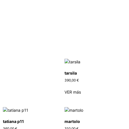
tarsila
390,00
€
VER más
tatiana p11
martolo
360,00
€
310,00
€