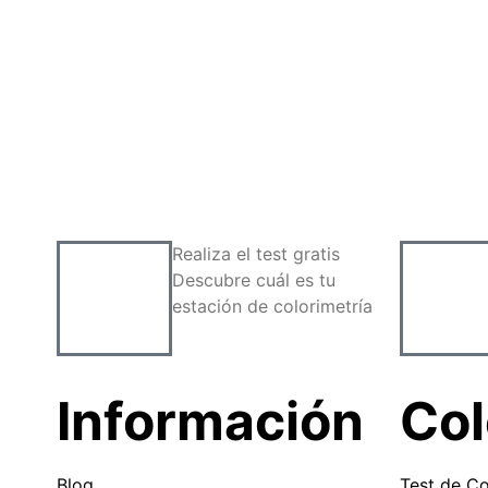
Realiza el test gratis
Descubre cuál es tu
estación de colorimetría
Información
Col
Blog
Test de Co