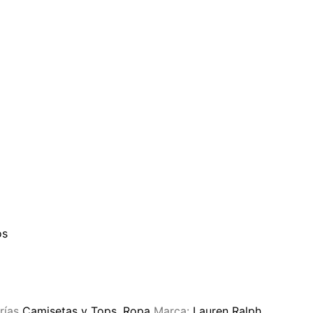
os
rías
Camisetas y Tops
,
Ropa
Marca:
Lauren Ralph