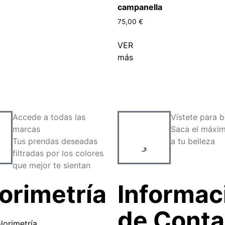
campanella
75,00
€
VER
más
Accede a todas las
Vístete para br
marcas
Saca el máxim
Tus prendas deseadas
a tu belleza
filtradas por los colores
que mejor te sientan
orimetría
Informac
de Conta
lorimetría