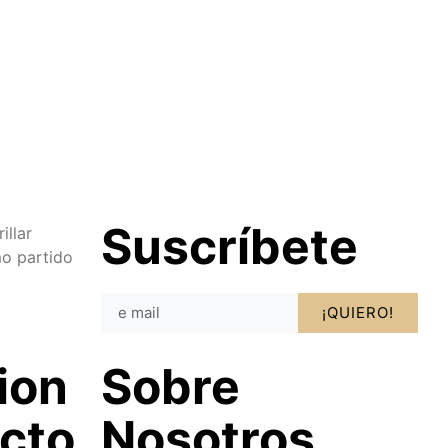
Suscríbete
illar
o partido
¡QUIERO!
ion
Sobre
cto
Nosotros