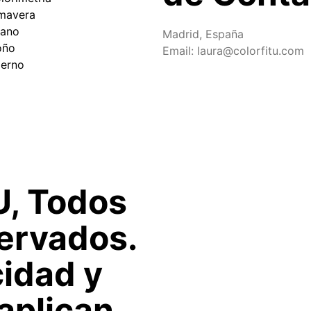
imavera
rano
Madrid, España
oño
Email: laura@colorfitu.com
ierno
U, Todos
ervados.
cidad y
aplican.