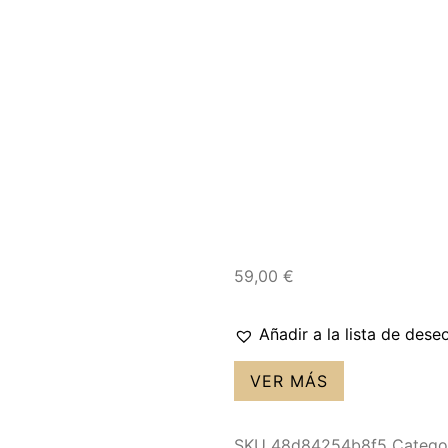
59,00
€
Añadir a la lista de dese
VER MÁS
SKU
48d84254b8f5
Catego