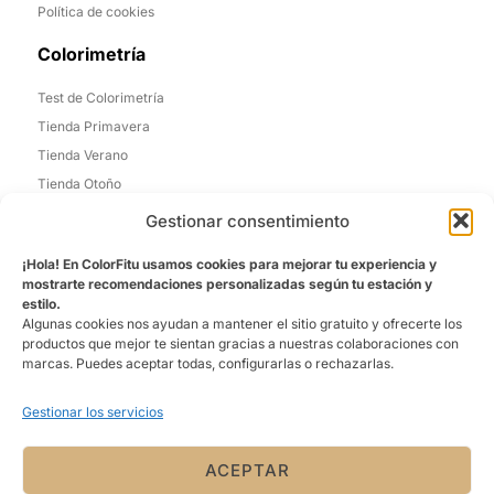
Política de cookies
Colorimetría
Test de Colorimetría
Tienda Primavera
Tienda Verano
Tienda Otoño
Tienda Invierno
Gestionar consentimiento
Informacion de Contacto
¡Hola! En ColorFitu usamos cookies para mejorar tu experiencia y
mostrarte recomendaciones personalizadas según tu estación y
Madrid, España
estilo.
Algunas cookies nos ayudan a mantener el sitio gratuito y ofrecerte los
Email: laura@colorfitu.com
productos que mejor te sientan gracias a nuestras colaboraciones con
marcas. Puedes aceptar todas, configurarlas o rechazarlas.
Sobre Nosotros
Gestionar los servicios
La tienda que mejor te conoce. Ofreciéndo una experiencia
personalizada
ACEPTAR