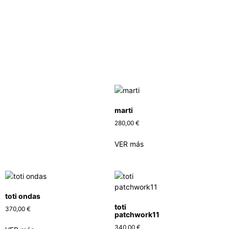
marti
280,00
€
VER más
toti ondas
toti
370,00
€
patchwork11
340,00
€