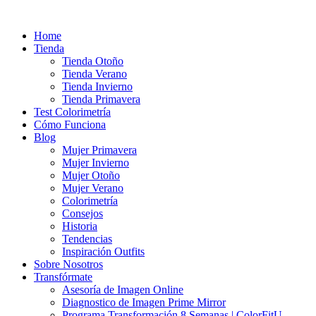
Ir
al
Home
contenido
Tienda
Tienda Otoño
Tienda Verano
Tienda Invierno
Tienda Primavera
Test Colorimetría
Cómo Funciona
Blog
Mujer Primavera
Mujer Invierno
Mujer Otoño
Mujer Verano
Colorimetría
Consejos
Historia
Tendencias
Inspiración Outfits
Sobre Nosotros
Transfórmate
Asesoría de Imagen Online
Diagnostico de Imagen Prime Mirror
Programa Transformación 8 Semanas | ColorFitU