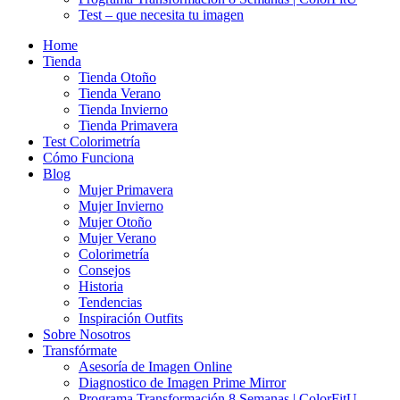
Test – que necesita tu imagen
Home
Tienda
Tienda Otoño
Tienda Verano
Tienda Invierno
Tienda Primavera
Test Colorimetría
Cómo Funciona
Blog
Mujer Primavera
Mujer Invierno
Mujer Otoño
Mujer Verano
Colorimetría
Consejos
Historia
Tendencias
Inspiración Outfits
Sobre Nosotros
Transfórmate
Asesoría de Imagen Online
Diagnostico de Imagen Prime Mirror
Programa Transformación 8 Semanas | ColorFitU