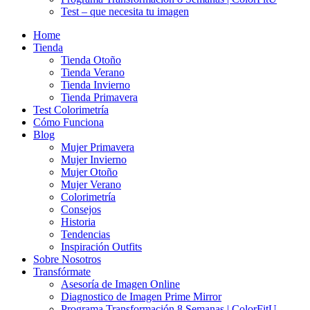
Test – que necesita tu imagen
Home
Tienda
Tienda Otoño
Tienda Verano
Tienda Invierno
Tienda Primavera
Test Colorimetría
Cómo Funciona
Blog
Mujer Primavera
Mujer Invierno
Mujer Otoño
Mujer Verano
Colorimetría
Consejos
Historia
Tendencias
Inspiración Outfits
Sobre Nosotros
Transfórmate
Asesoría de Imagen Online
Diagnostico de Imagen Prime Mirror
Programa Transformación 8 Semanas | ColorFitU