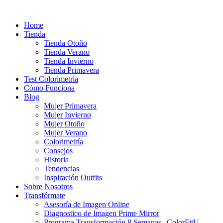
Ir
al
Home
contenido
Tienda
Tienda Otoño
Tienda Verano
Tienda Invierno
Tienda Primavera
Test Colorimetría
Cómo Funciona
Blog
Mujer Primavera
Mujer Invierno
Mujer Otoño
Mujer Verano
Colorimetría
Consejos
Historia
Tendencias
Inspiración Outfits
Sobre Nosotros
Transfórmate
Asesoría de Imagen Online
Diagnostico de Imagen Prime Mirror
Programa Transformación 8 Semanas | ColorFitU