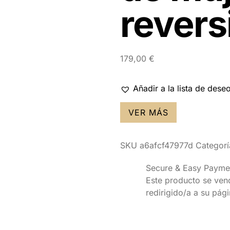
reversi
179,00
€
Añadir a la lista de dese
VER MÁS
SKU
a6afcf47977d
Categorí
Secure & Easy Payme
Este producto se vende
redirigido/a a su pág