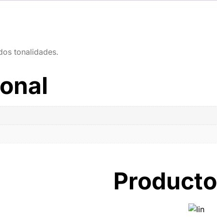
dos tonalidades.
ional
Producto
r