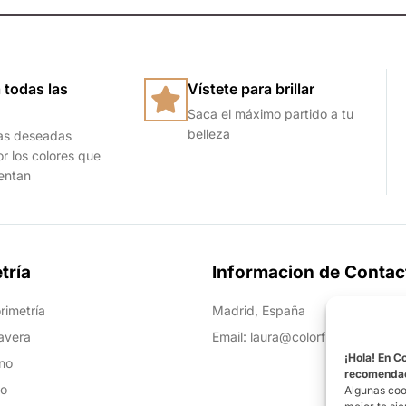
 todas las
Vístete para brillar
Saca el máximo partido a tu
belleza
as deseadas
or los colores que
ientan
tría
Informacion de Contac
rimetría
Madrid, España
avera
Email: laura@colorfitu.com
¡Hola! En C
no
recomendaci
ño
Algunas coo