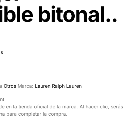
ble bitonal..
os
a
Otros
Marca:
Lauren Ralph Lauren
nt
 en la tienda oficial de la marca. Al hacer clic, serás
ina para completar la compra.