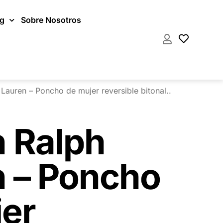
og
Sobre Nosotros
Lauren – Poncho de mujer reversible bitonal..
 Ralph
n – Poncho
er