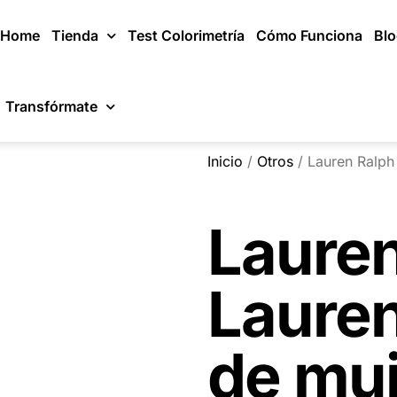
Home
Tienda
Test Colorimetría
Cómo Funciona
Bl
Transfórmate
Inicio
/
Otros
/ Lauren Ralph 
Lauren
Laure
de muj