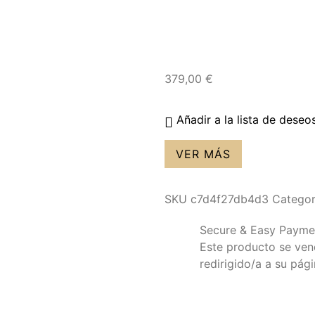
379,00
€
Añadir a la lista de deseo
VER MÁS
SKU
c7d4f27db4d3
Categor
Secure & Easy Payme
Este producto se vende
redirigido/a a su pág