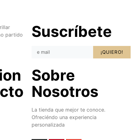
Suscríbete
illar
o partido
¡QUIERO!
ion
Sobre
cto
Nosotros
La tienda que mejor te conoce.
Ofreciéndo una experiencia
personalizada