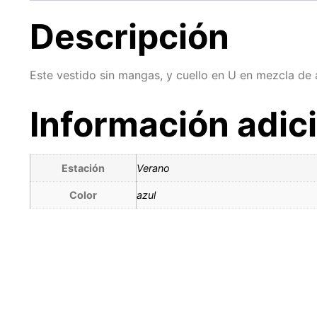
Descripción
Este vestido sin mangas, y cuello en U en mezcla de
Información adic
Estación
Verano
Color
azul