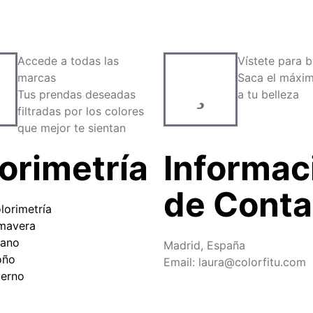
Accede a todas las
Vístete para br
marcas
Saca el máxim
Tus prendas deseadas
a tu belleza
filtradas por los colores
que mejor te sientan
orimetría
Informac
de Conta
lorimetría
imavera
rano
Madrid, España
oño
Email: laura@colorfitu.com
ierno