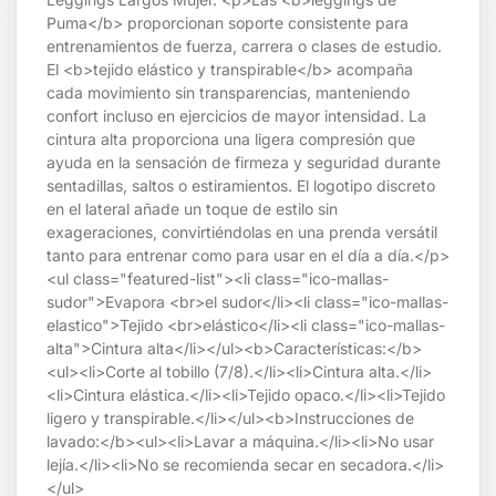
Puma</b> proporcionan soporte consistente para
entrenamientos de fuerza, carrera o clases de estudio.
El <b>tejido elástico y transpirable</b> acompaña
cada movimiento sin transparencias, manteniendo
confort incluso en ejercicios de mayor intensidad. La
cintura alta proporciona una ligera compresión que
ayuda en la sensación de firmeza y seguridad durante
sentadillas, saltos o estiramientos. El logotipo discreto
en el lateral añade un toque de estilo sin
exageraciones, convirtiéndolas en una prenda versátil
tanto para entrenar como para usar en el día a día.</p>
<ul class="featured-list"><li class="ico-mallas-
sudor">Evapora <br>el sudor</li><li class="ico-mallas-
elastico">Tejido <br>elástico</li><li class="ico-mallas-
alta">Cintura alta</li></ul><b>Características:</b>
<ul><li>Corte al tobillo (7/8).</li><li>Cintura alta.</li>
<li>Cintura elástica.</li><li>Tejido opaco.</li><li>Tejido
ligero y transpirable.</li></ul><b>Instrucciones de
lavado:</b><ul><li>Lavar a máquina.</li><li>No usar
lejía.</li><li>No se recomienda secar en secadora.</li>
</ul>