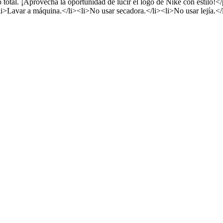
o total. ¡Aprovecha la oportunidad de lucir el logo de Nike con estilo!
<li>Lavar a máquina.</li><li>No usar secadora.</li><li>No usar le