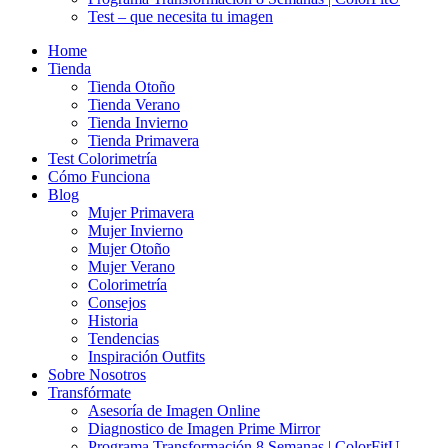
Test – que necesita tu imagen
Home
Tienda
Tienda Otoño
Tienda Verano
Tienda Invierno
Tienda Primavera
Test Colorimetría
Cómo Funciona
Blog
Mujer Primavera
Mujer Invierno
Mujer Otoño
Mujer Verano
Colorimetría
Consejos
Historia
Tendencias
Inspiración Outfits
Sobre Nosotros
Transfórmate
Asesoría de Imagen Online
Diagnostico de Imagen Prime Mirror
Programa Transformación 8 Semanas | ColorFitU