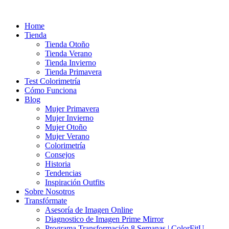
Ir
al
Home
contenido
Tienda
Tienda Otoño
Tienda Verano
Tienda Invierno
Tienda Primavera
Test Colorimetría
Cómo Funciona
Blog
Mujer Primavera
Mujer Invierno
Mujer Otoño
Mujer Verano
Colorimetría
Consejos
Historia
Tendencias
Inspiración Outfits
Sobre Nosotros
Transfórmate
Asesoría de Imagen Online
Diagnostico de Imagen Prime Mirror
Programa Transformación 8 Semanas | ColorFitU