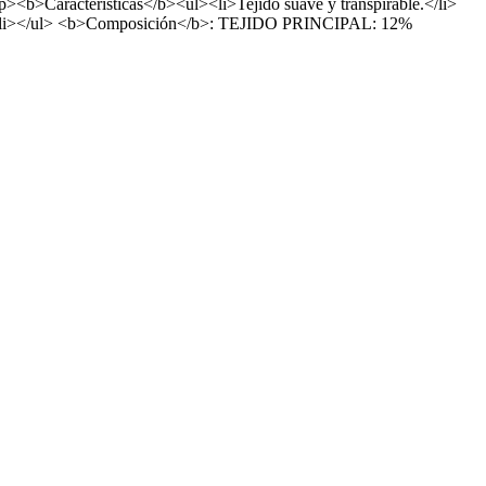
</p><b>Características</b><ul><li>Tejido suave y transpirable.</li>
jía.</li></ul> <b>Composición</b>: TEJIDO PRINCIPAL: 12%