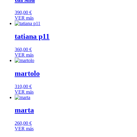
390,00
€
VER más
tatiana p11
360,00
€
VER más
martolo
310,00
€
VER más
marta
260,00
€
VER más