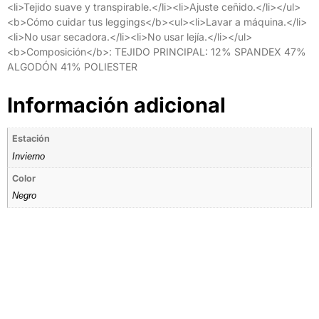
<li>Tejido suave y transpirable.</li><li>Ajuste ceñido.</li></ul>
<b>Cómo cuidar tus leggings</b><ul><li>Lavar a máquina.</li>
<li>No usar secadora.</li><li>No usar lejía.</li></ul>
<b>Composición</b>: TEJIDO PRINCIPAL: 12% SPANDEX 47%
ALGODÓN 41% POLIESTER
Información adicional
Estación
Invierno
Color
Negro
Tienda por Color