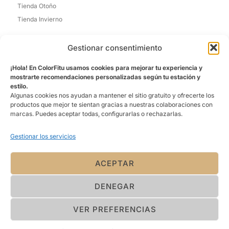
Tienda Otoño
Tienda Invierno
Informacion de Contacto
Gestionar consentimiento
Madrid, España
¡Hola! En ColorFitu usamos cookies para mejorar tu experiencia y
Email: laura@colorfitu.com
mostrarte recomendaciones personalizadas según tu estación y
estilo.
Sobre Nosotros
Algunas cookies nos ayudan a mantener el sitio gratuito y ofrecerte los
productos que mejor te sientan gracias a nuestras colaboraciones con
La tienda que mejor te conoce. Ofreciéndo una experiencia
marcas. Puedes aceptar todas, configurarlas o rechazarlas.
personalizada
Gestionar los servicios
ACEPTAR
DENEGAR
© 2026 ColorFitU, Todos los derechos
reservados. Política de privacidad y
términos de uso aplican.
VER PREFERENCIAS