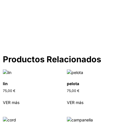
Descubre los colores perfectos para ti
IR A LA TIENDA
Productos Relacionados
lin
pelota
75,00
€
75,00
€
VER más
VER más