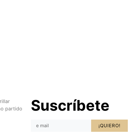
Suscríbete
illar
o partido
¡QUIERO!