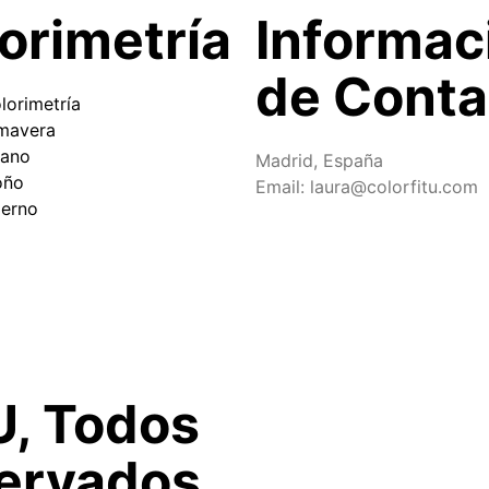
orimetría
Informac
de Conta
lorimetría
imavera
rano
Madrid, España
oño
Email: laura@colorfitu.com
ierno
U, Todos
ervados.