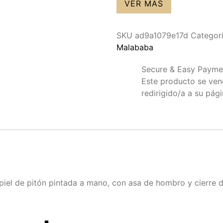
VER MÁS
SKU
ad9a1079e17d
Categor
Malababa
Secure & Easy Payme
Este producto se vende
redirigido/a a su pág
n piel de pitón pintada a mano, con asa de hombro y cierre