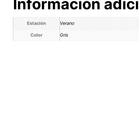
Información adic
Estación
Verano
Color
Gris