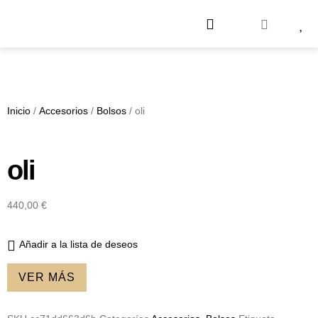
Test Colorimetría
Cómo Funciona
Sobre Nosotros
Inicio
/
Accesorios
/
Bolsos
/ oli
oli
440,00
€
Añadir a la lista de deseos
VER MÁS