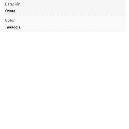
Estación
Otoño
Color
Terracota
Tienda por Color
Descubre los colores perfectos para ti
IR A LA TIENDA