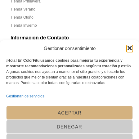
Tienda Primavera
Tienda Verano
Tienda Otoño
Tienda Invierno
Informacion de Contacto
Gestionar consentimiento
Madrid, España
Email: laura@colorfitu.com
¡Hola! En ColorFitu usamos cookies para mejorar tu experiencia y
mostrarte recomendaciones personalizadas según tu estación y estilo.
Sobre Nosotros
Algunas cookies nos ayudan a mantener el sitio gratuito y ofrecerte los
productos que mejor te sientan gracias a nuestras colaboraciones con
La tienda que mejor te conoce. Ofreciéndo una experiencia
marcas. Puedes aceptar todas, configurarlas o rechazarlas.
personalizada
Gestionar los servicios
ACEPTAR
DENEGAR
© 2026 ColorFitU, Todos los derechos
reservados. Política de privacidad y términos
de uso aplican.