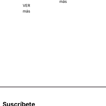
más
VER
más
Suscríbete