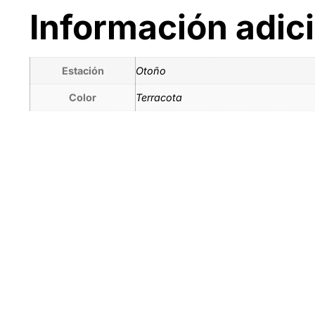
Información adic
Estación
Otoño
Color
Terracota
Tienda por Colo
Descubre los colores perfectos para ti
IR A LA TIENDA