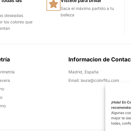
 todas las
Vístete para brillar
Saca el máximo partido a tu
belleza
as deseadas
or los colores que
ientan
tría
Informacion de Contac
rimetría
Madrid, España
avera
Email: laura@colorfitu.com
no
ño
¡Hola! En C
rno
recomendaci
Algunas coo
mejor te si
todas, confi