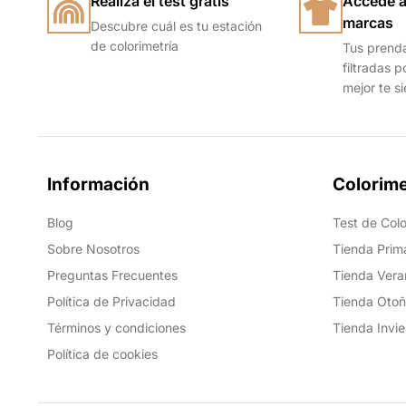
Realiza el test gratis
Accede a
marcas
Descubre cuál es tu estación
de colorimetría
Tus prend
filtradas p
mejor te s
Información
Colorime
Blog
Test de Colo
Sobre Nosotros
Tienda Prim
Preguntas Frecuentes
Tienda Vera
Política de Privacidad
Tienda Oto
Términos y condiciones
Tienda Invie
Política de cookies