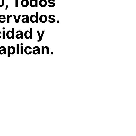
U, Todos
ervados.
cidad y
aplican.