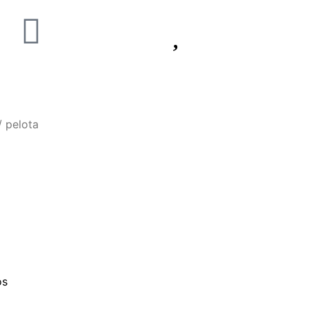
 pelota
os