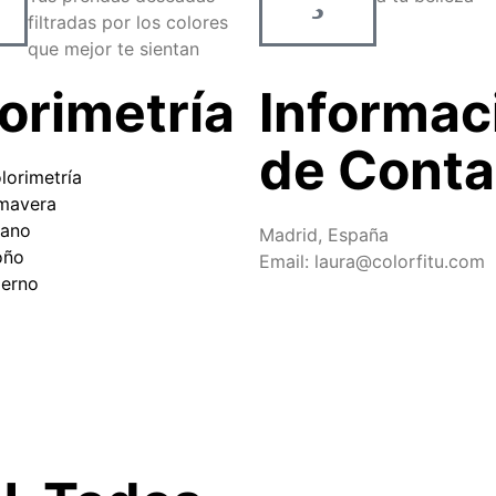
filtradas por los colores
que mejor te sientan
orimetría
Informac
de Conta
lorimetría
imavera
rano
Madrid, España
oño
Email: laura@colorfitu.com
ierno