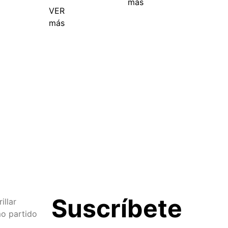
más
VER
más
Suscríbete
illar
o partido