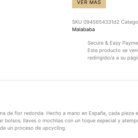
VER MÁS
SKU
0945654331d2
Catego
Malababa
Secure & Easy Payme
Este producto se vende
redirigido/a a su pág
ma de flor redonda. Hecho a mano en España, cada pieza es ú
izar bolsos, llaves o mochilas con un toque especial y atem
s de un proceso de upcycling.