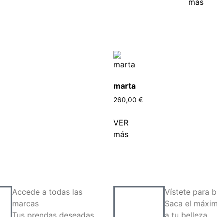
más
marta
260,00
€
VER
más
Accede a todas las
Vístete para br
marcas
Saca el máxim
Tus prendas deseadas
a tu belleza