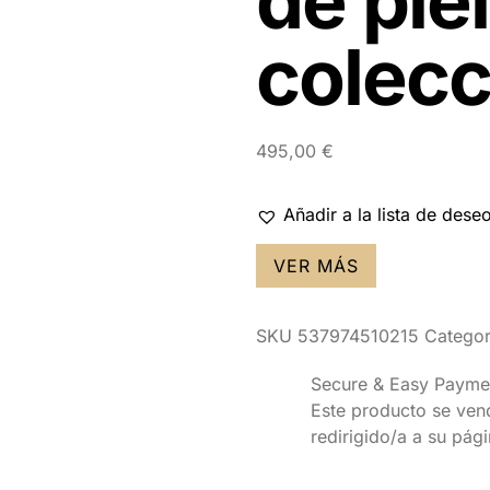
de piel
colecc
495,00
€
Añadir a la lista de dese
VER MÁS
SKU
537974510215
Categor
Secure & Easy Payme
Este producto se vende
redirigido/a a su pág