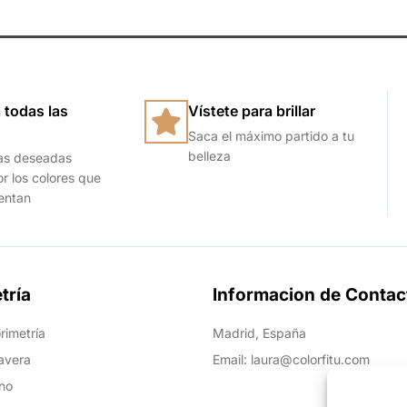
 todas las
Vístete para brillar
Saca el máximo partido a tu
belleza
as deseadas
or los colores que
ientan
tría
Informacion de Contac
rimetría
Madrid, España
avera
Email: laura@colorfitu.com
no