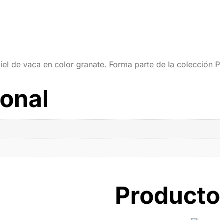
l de vaca en color granate. Forma parte de la colección P
ional
Producto