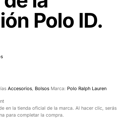
 de la
ión Polo ID.
os
ías
Accesorios
,
Bolsos
Marca:
Polo Ralph Lauren
nt
 en la tienda oficial de la marca. Al hacer clic, serás
ina para completar la compra.