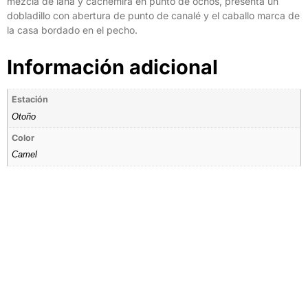
mezcla de lana y cachemira en punto de ochos, presenta un
dobladillo con abertura de punto de canalé y el caballo marca de
la casa bordado en el pecho.
Información adicional
Estación
Otoño
Color
Camel
Tienda por Color
Descubre los colores perfectos para ti