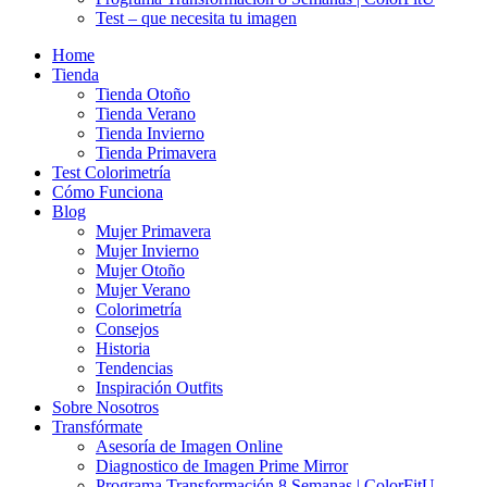
Test – que necesita tu imagen
Home
Tienda
Tienda Otoño
Tienda Verano
Tienda Invierno
Tienda Primavera
Test Colorimetría
Cómo Funciona
Blog
Mujer Primavera
Mujer Invierno
Mujer Otoño
Mujer Verano
Colorimetría
Consejos
Historia
Tendencias
Inspiración Outfits
Sobre Nosotros
Transfórmate
Asesoría de Imagen Online
Diagnostico de Imagen Prime Mirror
Programa Transformación 8 Semanas | ColorFitU