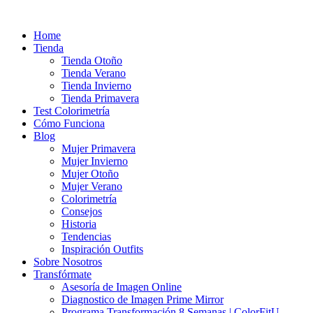
Ir
al
Home
contenido
Tienda
Tienda Otoño
Tienda Verano
Tienda Invierno
Tienda Primavera
Test Colorimetría
Cómo Funciona
Blog
Mujer Primavera
Mujer Invierno
Mujer Otoño
Mujer Verano
Colorimetría
Consejos
Historia
Tendencias
Inspiración Outfits
Sobre Nosotros
Transfórmate
Asesoría de Imagen Online
Diagnostico de Imagen Prime Mirror
Programa Transformación 8 Semanas | ColorFitU