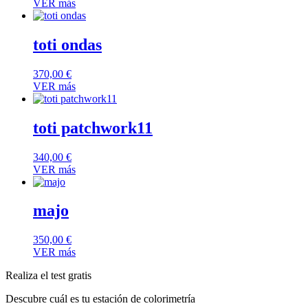
VER más
toti ondas
370,00
€
VER más
toti patchwork11
340,00
€
VER más
majo
350,00
€
VER más
Realiza el test gratis
Descubre cuál es tu estación de colorimetría