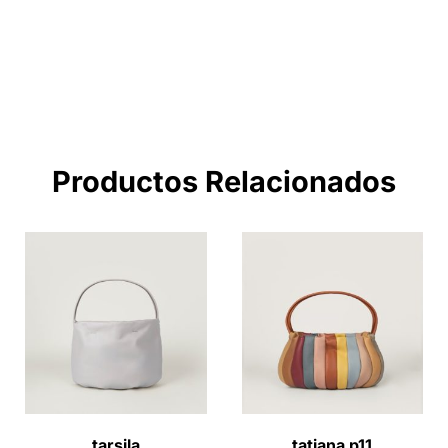
IR A LA TIENDA
Productos Relacionados
tarsila
tatiana p11