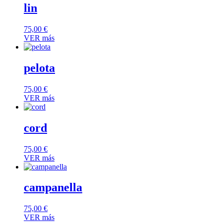
lin
75,00
€
VER más
pelota
75,00
€
VER más
cord
75,00
€
VER más
campanella
75,00
€
VER más