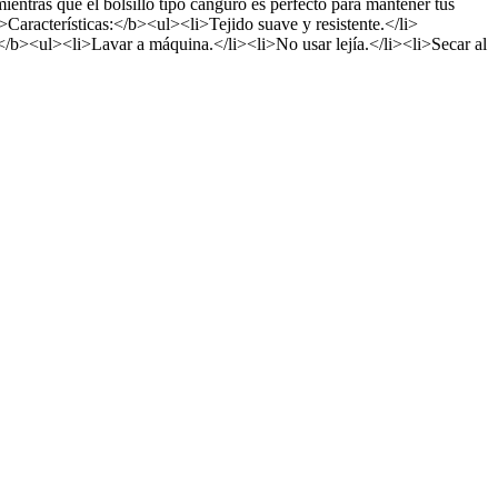
ientras que el bolsillo tipo canguro es perfecto para mantener tus
Características:</b><ul><li>Tejido suave y resistente.</li>
/b><ul><li>Lavar a máquina.</li><li>No usar lejía.</li><li>Secar al