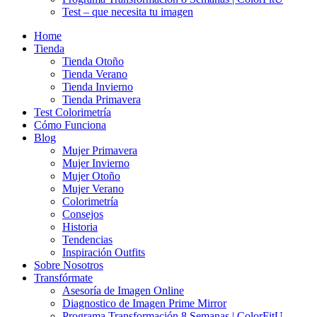
Test – que necesita tu imagen
Home
Tienda
Tienda Otoño
Tienda Verano
Tienda Invierno
Tienda Primavera
Test Colorimetría
Cómo Funciona
Blog
Mujer Primavera
Mujer Invierno
Mujer Otoño
Mujer Verano
Colorimetría
Consejos
Historia
Tendencias
Inspiración Outfits
Sobre Nosotros
Transfórmate
Asesoría de Imagen Online
Diagnostico de Imagen Prime Mirror
Programa Transformación 8 Semanas | ColorFitU