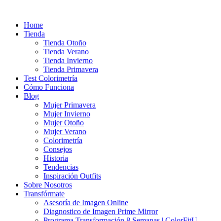
Ir
al
Home
contenido
Tienda
Tienda Otoño
Tienda Verano
Tienda Invierno
Tienda Primavera
Test Colorimetría
Cómo Funciona
Blog
Mujer Primavera
Mujer Invierno
Mujer Otoño
Mujer Verano
Colorimetría
Consejos
Historia
Tendencias
Inspiración Outfits
Sobre Nosotros
Transfórmate
Asesoría de Imagen Online
Diagnostico de Imagen Prime Mirror
Programa Transformación 8 Semanas | ColorFitU