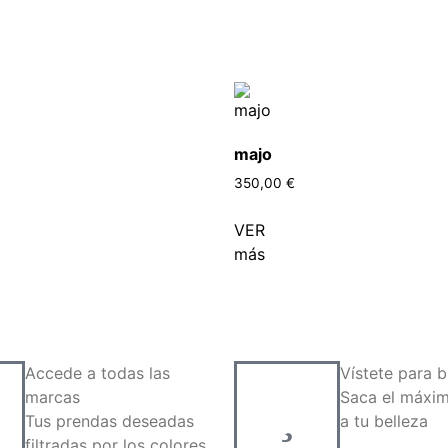
majo
350,00
€
VER
más
Accede a todas las
Vístete para br
marcas
Saca el máxim
Tus prendas deseadas
a tu belleza
filtradas por los colores