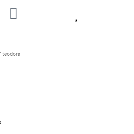
/ teodora
s