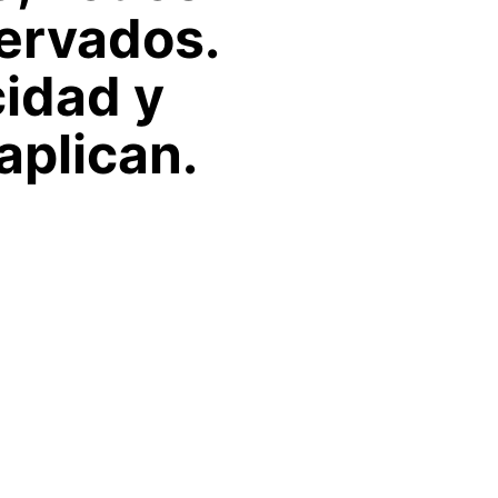
ervados.
cidad y
aplican.