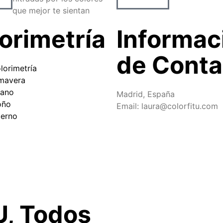
que mejor te sientan
orimetría
Informac
de Conta
lorimetría
imavera
rano
Madrid, España
oño
Email: laura@colorfitu.com
ierno
U, Todos