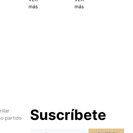
más
más
Suscríbete
illar
o partido