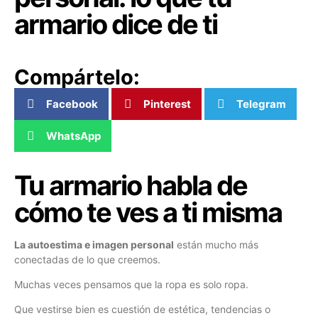
armario dice de ti
Compártelo:
Facebook
Pinterest
Telegram
WhatsApp
Tu armario habla de
cómo te ves a ti misma
La autoestima e imagen personal
están mucho más
conectadas de lo que creemos.
Muchas veces pensamos que la ropa es solo ropa.
Que vestirse bien es cuestión de estética, tendencias o