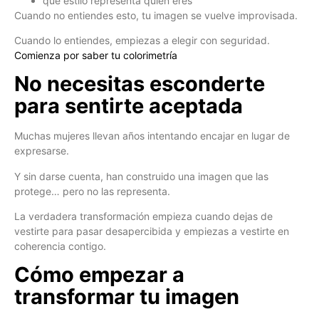
qué estilo representa quién eres
Cuando no entiendes esto, tu imagen se vuelve improvisada.
Cuando lo entiendes, empiezas a elegir con seguridad.
Comienza por saber tu colorimetría
No necesitas esconderte
para sentirte aceptada
Muchas mujeres llevan años intentando encajar en lugar de
expresarse.
Y sin darse cuenta, han construido una imagen que las
protege… pero no las representa.
La verdadera transformación empieza cuando dejas de
vestirte para pasar desapercibida y empiezas a vestirte en
coherencia contigo.
Cómo empezar a
transformar tu imagen