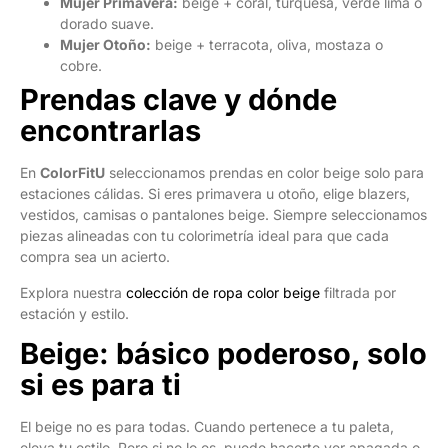
Mujer Primavera:
beige + coral, turquesa, verde lima o
dorado suave.
Mujer Otoño:
beige + terracota, oliva, mostaza o
cobre.
Prendas clave y dónde
encontrarlas
En
ColorFitU
seleccionamos prendas en color beige solo para
estaciones cálidas. Si eres primavera u otoño, elige blazers,
vestidos, camisas o pantalones beige. Siempre seleccionamos
piezas alineadas con tu colorimetría ideal para que cada
compra sea un acierto.
Explora nuestra
colección de ropa color beige
filtrada por
estación y estilo.
Beige: básico poderoso, solo
si es para ti
El beige no es para todas. Cuando pertenece a tu paleta,
eleva tu estilo. Pero si no lo es, puede hacerte ver apagada o