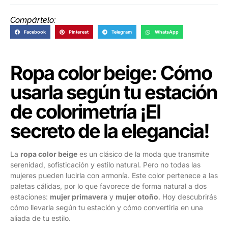
Compártelo:
Facebook
Pinterest
Telegram
WhatsApp
Ropa color beige: Cómo
usarla según tu estación
de colorimetría ¡El
secreto de la elegancia!
La
ropa color beige
es un clásico de la moda que transmite
serenidad, sofisticación y estilo natural. Pero no todas las
mujeres pueden lucirla con armonía. Este color pertenece a las
paletas cálidas, por lo que favorece de forma natural a dos
estaciones:
mujer primavera
y
mujer otoño
. Hoy descubrirás
cómo llevarla según tu estación y cómo convertirla en una
aliada de tu estilo.