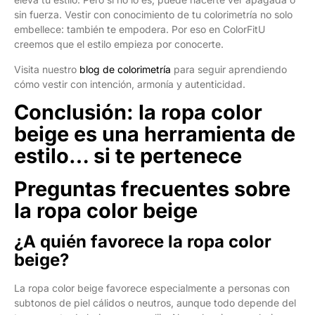
sin fuerza. Vestir con conocimiento de tu colorimetría no solo
embellece: también te empodera. Por eso en ColorFitU
creemos que el estilo empieza por conocerte.
Visita nuestro
blog de colorimetría
para seguir aprendiendo
cómo vestir con intención, armonía y autenticidad.
Conclusión: la ropa color
beige es una herramienta de
estilo… si te pertenece
Preguntas frecuentes sobre
la ropa color beige
¿A quién favorece la ropa color
beige?
La ropa color beige favorece especialmente a personas con
subtonos de piel cálidos o neutros, aunque todo depende del