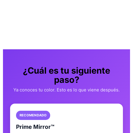
versión
TEST DE COLORIMETRÍA
¿Cuál es tu siguiente
paso?
Ya conoces tu color. Esto es lo que viene después.
RECOMENDADO
Prime Mirror™